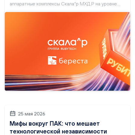
аппаратные комплексы Скала^р МХД.Р на уровне
архитектуры и позволит заказчикам перейти от
отдельных интеграционных проектов к
промышленному решению с единым контуром
поддержки, прогнозируемой совокупной стоимости
владения (TCO) и контролируемыми параметрами
защиты данных.
25 мая 2026
Мифы вокруг ПАК: что мешает
технологической независимости