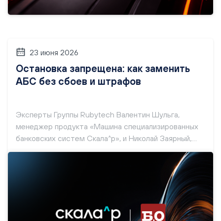
23 июня 2026
Остановка запрещена: как заменить
АБС без сбоев и штрафов
Эксперты Группы Rubytech Валентин Шульга,
менеджер продукта «Машина специализированных
банковских систем Скала^р», и Николай Заярный,
руководитель отдела информационной
безопасности Скала^р, рассказали «Б.О» об
основных трудностях, с которыми сталкиваются
банки при модернизации систем АБС и описали
сценарий миграции на новое ПО.