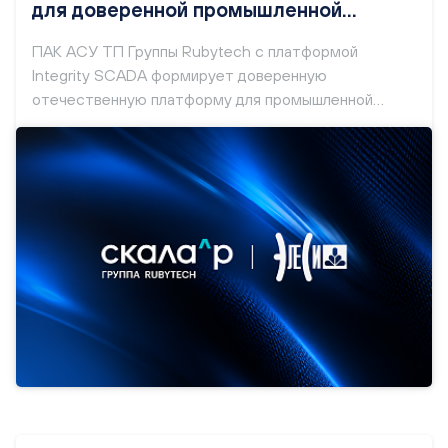
для доверенной промышленной
автоматизации
ПАК АСУ ТП Группы Rubytech с платформой
Integrity SCADA формирует доверенную
отечественную платформу для промышленной
автоматизации, объединяющую отказоустойчивую
инфраструктуру, средства управления
технологическими процессами и встроенные
механизмы киберзащиты.