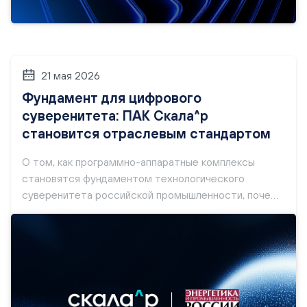
21 мая 2026
Фундамент для цифрового
суверенитета: ПАК Скала^р
становится отраслевым стандартом
О том, как программно-аппаратные комплексы
становятся фундаментом технологического
суверенитета российской промышленности, почему
бизнес сегодня делает ставку на
верифицированные комплексные решения, а не на
сборку из разнородных компонентов, и какую роль в
построении Национальной платформы
промышленной автоматизации играет ПАК Скала^р
от Группы Rubytech — читайте в свежем материале