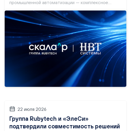
промышленной автоматизации — комплексное
решение, закрывающее сразу три критически
важные задачи: обеспечение отказоустойчивости
инфраструктуры, управление технологическими и
производственными процессами, защита от
киберугроз. Это снижает риски при внедрении и
ускоряет достижение целевых показателей
эффективности на производстве.
22 июля 2026
Группа Rubytech и «ЭлеСи»
подтвердили совместимость решений