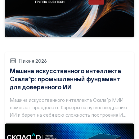
11 июня 2026
Машина искусственного интеллекта
Скала^р: промышленный фундамент
для доверенного ИИ
Машина искусственного интеллекта Скала^р МИИ
помогает преодолеть барьеры на пути к внедрению
ИИ и берет на себя всю сложность построения ИИ-
инфраструктуры, позволяя бизнесу
сосредоточиться на главном: разработке и
внедрении моделей, приносящих измеримый