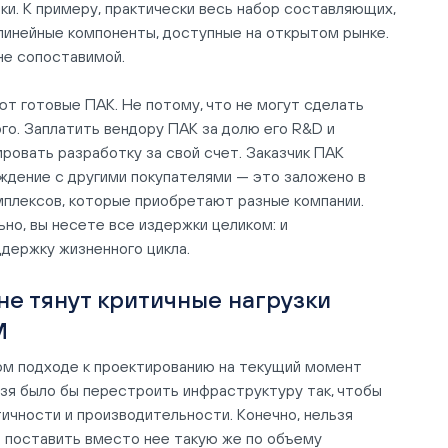
и. К примеру, практически весь набор составляющих,
линейные компоненты, доступные на открытом рынке.
не сопоставимой.
т готовые ПАК. Не потому, что не могут сделать
го. Заплатить вендору ПАК за долю его R&D и
ровать разработку за свой счет. Заказчик ПАК
ждение с другими покупателями — это заложено в
омплексов, которые приобретают разные компании.
но, вы несете все издержки целиком: и
ддержку жизненного цикла.
не тянут критичные нагрузки
M
ном подходе к проектированию на текущий момент
льзя было бы перестроить инфраструктуру так, чтобы
ичности и производительности. Конечно, нельзя
о поставить вместо нее такую же по объему