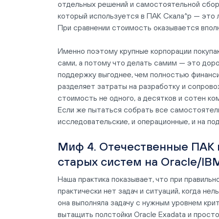
отдельных решений и самостоятельной сборк
который используется в ПАК Скала^р — это 
При сравнении стоимость оказывается впол
Именно поэтому крупные корпорации покупаю
сами, а потому что делать самим — это доро
поддержку выгоднее, чем полностью финанси
разделяет затраты на разработку и сопрово
стоимость не одного, а десятков и сотен к
Если же пытаться собрать все самостоятель
исследовательские, и операционные, и на по
Миф 4. Отечественные ПАК 
старых систем на Oracle/IB
Наша практика показывает, что при правиль
практически нет задач и ситуаций, когда не
она выполняла задачу с нужным уровнем крит
вытащить полстойки Oracle Exadata и прост