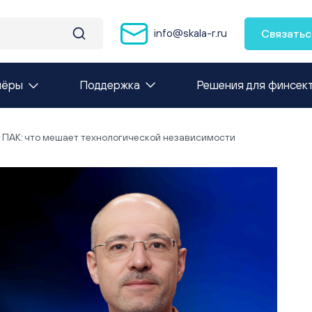
info@skala-r.ru
Связатьс
нёры
Поддержка
Решения для финсек
 ПАК: что мешает технологической независимости