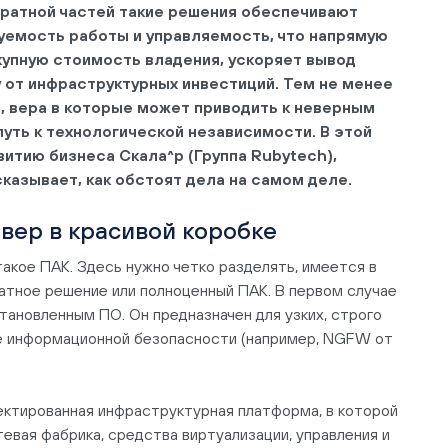
аратной частей такие решения обеспечивают
уемость работы и управляемость, что напрямую
купную стоимость владения, ускоряет вывод
у от инфраструктурных инвестиций. Тем не менее
, вера в которые может приводить к неверным
уть к технологической независимости. В этой
витию бизнеса Скала^р (Группа Rubytech),
казывает, как обстоят дела на самом деле.
рвер в красивой коробке
такое ПАК. Здесь нужно четко разделять, имеется в
атное решение или полноценный ПАК. В первом случае
тановленным ПО. Он предназначен для узких, строго
ре информационной безопасности (например, NGFW от
ктированная инфраструктурная платформа, в которой
евая фабрика, средства виртуализации, управления и