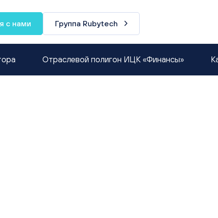
я с нами
Группа Rubytech
тора
Отраслевой полигон ИЦК «Финансы»
К